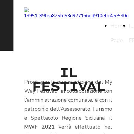
Home
IL
Page
F
IL
Pronti per la nuova edizione del My
FESTIVAL
Way Festival, in collaborazione con
l'amministrazione comunale, e con il
patrocinio dell'Assessorato Turismo
e Spettacolo Regione Siciliana, il
MWF 2021
verrà effettuato nel